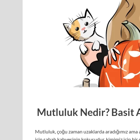
Mutluluk Nedir? Basit 
Mutluluk, çoğu zaman uzaklarda aradığımız ama a
için sabah kahvesinin kokusudur, kimimiz için bi