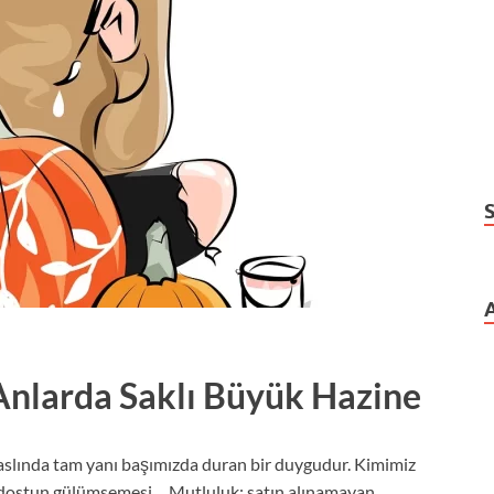
Anlarda Saklı Büyük Hazine
slında tam yanı başımızda duran bir duygudur. Kimimiz
r dostun gülümsemesi… Mutluluk; satın alınamayan,