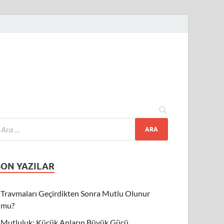
SON YAZILAR
Travmaları Geçirdikten Sonra Mutlu Olunur
mu?
Mutluluk: Küçük Anların Büyük Gücü