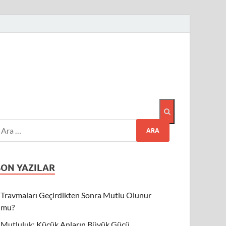
SON YAZILAR
Travmaları Geçirdikten Sonra Mutlu Olunur
mu?
Mutluluk: Küçük Anların Büyük Gücü