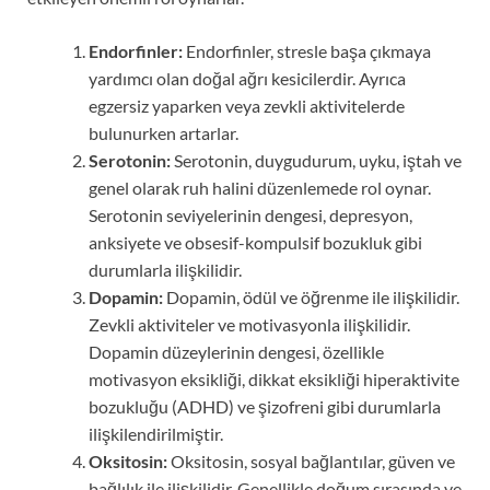
Endorfinler:
Endorfinler, stresle başa çıkmaya
yardımcı olan doğal ağrı kesicilerdir. Ayrıca
egzersiz yaparken veya zevkli aktivitelerde
bulunurken artarlar.
Serotonin:
Serotonin, duygudurum, uyku, iştah ve
genel olarak ruh halini düzenlemede rol oynar.
Serotonin seviyelerinin dengesi, depresyon,
anksiyete ve obsesif-kompulsif bozukluk gibi
durumlarla ilişkilidir.
Dopamin:
Dopamin, ödül ve öğrenme ile ilişkilidir.
Zevkli aktiviteler ve motivasyonla ilişkilidir.
Dopamin düzeylerinin dengesi, özellikle
motivasyon eksikliği, dikkat eksikliği hiperaktivite
bozukluğu (ADHD) ve şizofreni gibi durumlarla
ilişkilendirilmiştir.
Oksitosin:
Oksitosin, sosyal bağlantılar, güven ve
bağlılık ile ilişkilidir. Genellikle doğum sırasında ve