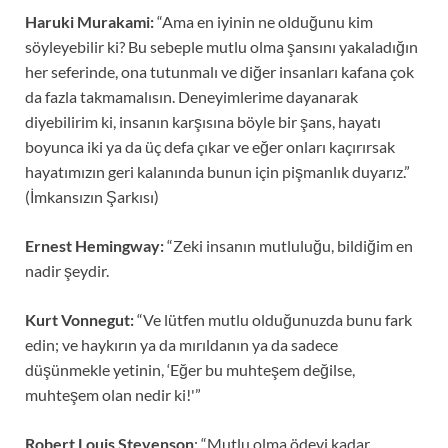
Haruki Murakami:
“Ama en iyinin ne olduğunu kim
söyleyebilir ki? Bu sebeple mutlu olma şansını yakaladığın
her seferinde, ona tutunmalı ve diğer insanları kafana çok
da fazla takmamalısın. Deneyimlerime dayanarak
diyebilirim ki, insanın karşısına böyle bir şans, hayatı
boyunca iki ya da üç defa çıkar ve eğer onları kaçırırsak
hayatımızın geri kalanında bunun için pişmanlık duyarız.”
(İmkansızın Şarkısı)
Ernest Hemingway:
“Zeki insanın mutluluğu, bildiğim en
nadir şeydir.
Kurt Vonnegut:
“Ve lütfen mutlu olduğunuzda bunu fark
edin; ve haykırın ya da mırıldanın ya da sadece
düşünmekle yetinin, ‘Eğer bu muhteşem değilse,
muhteşem olan nedir ki!'”
Robert Louis Stevenson
: “Mutlu olma ödevi kadar