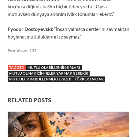
küçümsediğimiz başka hiçbir ödev yoktur. Oysa
mutluyken dünyaya anonim iyilik tohumları ekeriz.”
Fyodor Dostoyevski:
“İnsan yalnızca dertlerini saymaktan
hoşlanır, mutluluklarını ise saymaz.”
Post Views:
137
TAGGED
MUTLU OLABILMENIN SIRLARI
MUTLU OLMAK IÇIN NELER YAPMAK GEREKIR
MUTLULUK KABULLENMEKTE GIZLI!
TÜRKER TAKTAK
RELATED POSTS